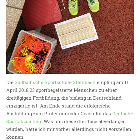
KATEGORIEN
Daily Life & Lifestyle
(35)
Bars
(2)
Events
(4)
Garden
(7)
Miscellaneous
(19)
Movies
(2)
Music
(1)
Die
Südbadische Sportschule Steinbach
empfing am 11.
April 2018 23 sportbegeisterte Menschen zu einer
Sport, Gesundheit Und
Fitness
(1)
dreitägigen Fortbildung, die bislang in Deutschland
einzigartig ist. Am Ende stand die erfolgreiche
Digital World
(31)
Ausbildung zum Prüfer und/oder Coach für das
Deutsche
Apple
(10)
Sportabzeichen
. Was uns diese drei Tage abverlangen
DevOps Corner
(6)
würden, hatte ich mir vorher allerdings nicht vorstellen
OXID EShop
(2)
können.