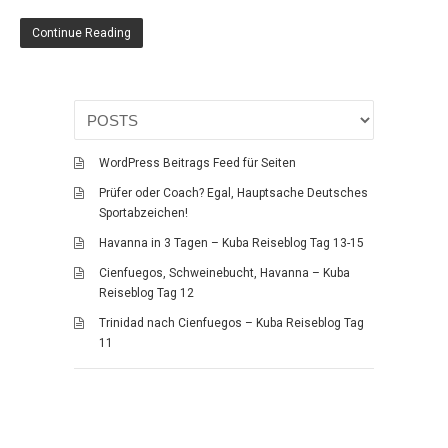
TYPO3
(12)
Continue Reading
Travelling
(36)
Australia
(23)
Kuba 2016
(13)
WordPress Beitrags Feed für Seiten
Prüfer oder Coach? Egal, Hauptsache Deutsches
Sportabzeichen!
Havanna in 3 Tagen – Kuba Reiseblog Tag 13-15
Cienfuegos, Schweinebucht, Havanna – Kuba
Reiseblog Tag 12
Trinidad nach Cienfuegos – Kuba Reiseblog Tag
11