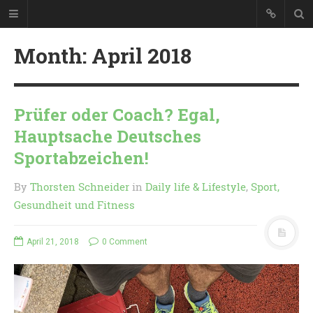
Month:
April 2018
If you can dream it, you can
Prüfer oder Coach? Egal,
do it
Hauptsache Deutsches
Thorsten Schneider // Blog
Sportabzeichen!
Im Blog von Thorsten Schneider
geht's um das tägliche Leben. Von
By
Thorsten Schneider
in
Daily life & Lifestyle
,
Sport,
TYPO3 über Apple bis hin zu Chilis
Gesundheit und Fitness
und Reisen findet ihr hier allerlei.
April 21, 2018
0 Comment
ÜBER MICH
BLOG
KONTAKT
IMPRESSUM